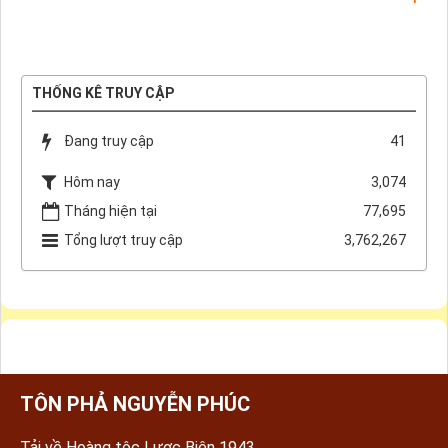
THỐNG KÊ TRUY CẬP
Đang truy cập
41
Hôm nay
3,074
Tháng hiện tại
77,695
Tổng lượt truy cập
3,762,267
TÔN PHẢ NGUYỄN PHÚC
Tải về Hoàng tộc Lược Biên 1943