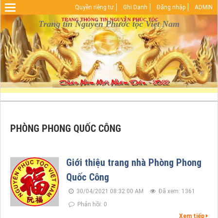
Quyền riêng tư
Ghi Danh
Đăng nhập
ADMIN
Warning
: Undefined array key "HTTP_REFERER" in
D:\vhosts\nguyenphuoctoc.info\httpdocs\index.php
Trang tin Nguyễn Phước tộc Việt Nam
on line
29
PHÒNG PHONG QUỐC CÔNG
Giới thiệu trang nhà Phòng Phong
Quốc Công
30/04/2021 08:32:00 AM
Đã xem: 1361
Phản hồi: 0
Xem tiếp