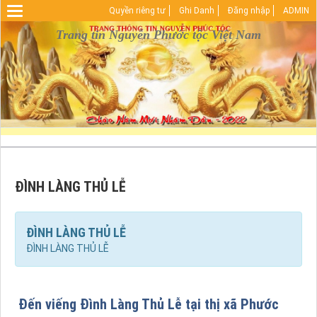
Quyền riêng tư
Ghi Danh
Đăng nhập
ADMIN
Warning
: Undefined array key "HTTP_REFERER" in
D:\vhosts\nguyenphuoctoc.info\httpdocs\index.php
Trang tin Nguyễn Phước tộc Việt Nam
on line
29
ĐÌNH LÀNG THỦ LỄ
ĐÌNH LÀNG THỦ LỄ
ĐÌNH LÀNG THỦ LỄ
Đến viếng Đình Làng Thủ Lễ tại thị xã Phước