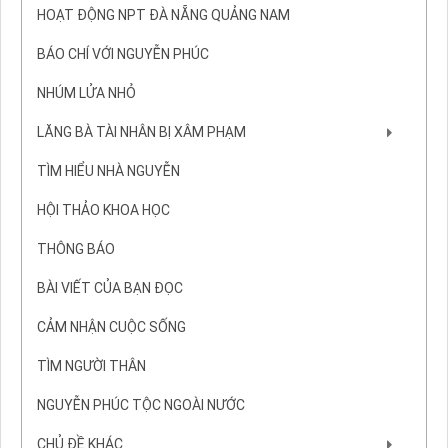
HOẠT ĐỘNG NPT ĐÀ NẴNG QUẢNG NAM
BÁO CHÍ VỚI NGUYỄN PHÚC
NHÚM LỬA NHỎ
LĂNG BÀ TÀI NHÂN BỊ XÂM PHẠM
TÌM HIỂU NHÀ NGUYỄN
HỘI THẢO KHOA HỌC
THÔNG BÁO
BÀI VIẾT CỦA BẠN ĐỌC
CẢM NHẬN CUỘC SỐNG
TÌM NGƯỜI THÂN
NGUYỄN PHÚC TỘC NGOÀI NƯỚC
CHỦ ĐỀ KHÁC