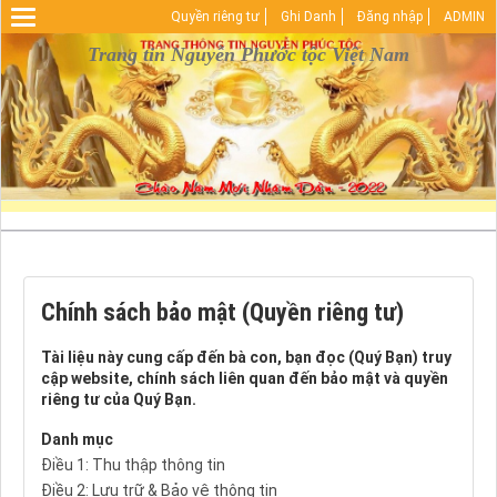
Quyền riêng tư
Ghi Danh
Đăng nhập
ADMIN
Warning
: Undefined array key "HTTP_REFERER" in
D:\vhosts\nguyenphuoctoc.info\httpdocs\index.php
Trang tin Nguyễn Phước tộc Việt Nam
on line
29
Chính sách bảo mật (Quyền riêng tư)
Tài liệu này cung cấp đến bà con, bạn đọc (Quý Bạn) truy
cập website, chính sách liên quan đến bảo mật và quyền
riêng tư của Quý Bạn.
Danh mục
Điều 1: Thu thập thông tin
Điều 2: Lưu trữ & Bảo vệ thông tin