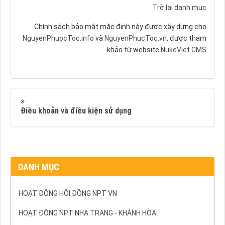
Trở lại danh mục
Chính sách bảo mật mặc định này được xây dựng cho
NguyenPhuocToc.info
và
NguyenPhucToc.vn
, được tham
khảo từ website
NukeViet CMS
Điều khoản và điều kiện sử dụng
DANH MỤC
HOẠT ĐỘNG HỘI ĐỒNG NPT VN
HOẠT ĐỘNG NPT NHA TRANG - KHÁNH HÒA