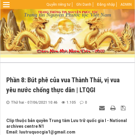
Quyền riêng tư
Ghi Danh
Đăng nhập
ADMIN
Warning
: Undefined array key "HTTP_REFERER" in
D:\vhosts\nguyenphuoctoc.info\httpdocs\index.php
Trang tin Nguyễn Phước tộc Việt Nam
on line
29
Phần 8: Bút phê của vua Thành Thái, vị vua
yêu nước chống thực dân | LTQGI
Thứ hai - 07/06/2021 10:46
1.105
0
Clip thuộc bản quyền Trung tâm Lưu trữ quốc gia I - National
archives centre N1
Email: luutruquocgia1@gmail.com