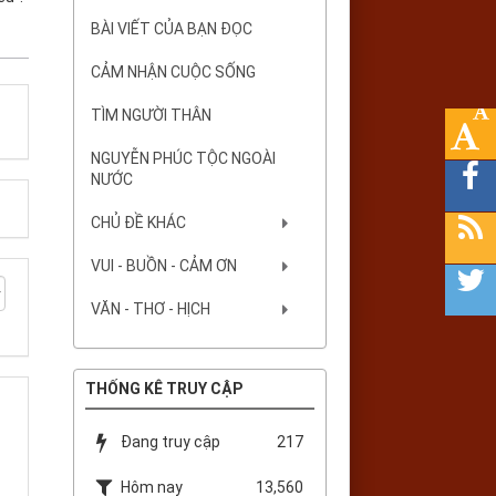
BÀI VIẾT CỦA BẠN ĐỌC
CẢM NHẬN CUỘC SỐNG
TÌM NGƯỜI THÂN
NGUYỄN PHÚC TỘC NGOÀI
NƯỚC
CHỦ ĐỀ KHÁC
VUI - BUỒN - CẢM ƠN
VĂN - THƠ - HỊCH
THỐNG KÊ TRUY CẬP
Đang truy cập
217
Hôm nay
13,560