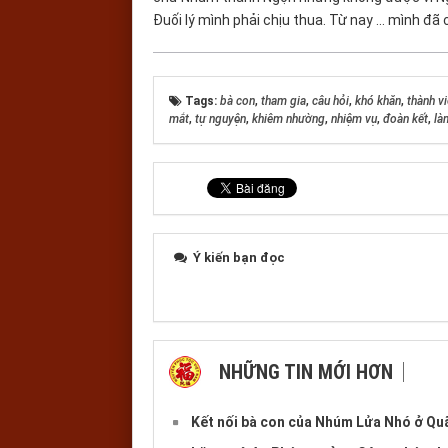
Đuối lý mình phải chịu thua. Từ nay ... mình đ
Tags:
bà con
,
tham gia
,
câu hỏi
,
khó khăn
,
thành v
mắt
,
tự nguyện
,
khiêm nhường
,
nhiệm vụ
,
đoàn kết
,
là
Ý kiến bạn đọc
NHỮNG TIN MỚI HƠN
Kết nối bà con của Nhúm Lửa Nhó ở Q