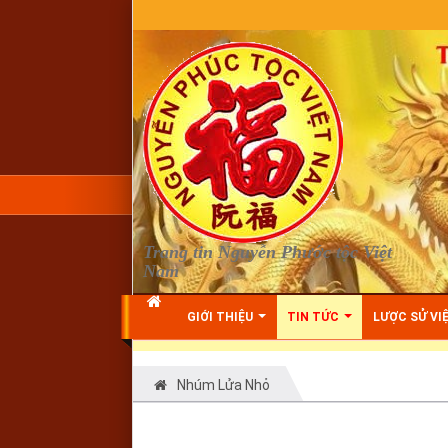
Warning
: Undefined array key "HTTP_REFERER" in
D:\vhosts\nguyenp
Trang tin Nguyễn Phước tộc Việt
Nam
GIỚI THIỆU
TIN TỨC
LƯỢC SỬ VI
Nhúm Lửa Nhỏ