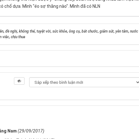
ã có chổ dựa. Mình "éo sợ thằng nào". Mình đã có NLN
iên
,
đề nghị
,
không thể
,
tuyệt vời
,
sức khỏe
,
ông cụ
,
bắt chước
,
giảm sút
,
yên tâm
,
nước
m việc
,
chịu thua
uãng Nam
(29/09/2017)