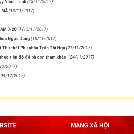
ụy Nhàn Trinh
(13/11/2017)
Ò MÃ
(13/11/2017)
AM 3-2017
(15/11/2017)
Phúc Ngọc Dung
(16/11/2017)
ái Thứ thất Phu nhân Trần Thị Nga
(21/11/2017)
 theo tiến độ để bà con tham khảo.
(24/11/2017)
12/2017)
(04/12/2017)
BSITE
MẠNG XÃ HỘI