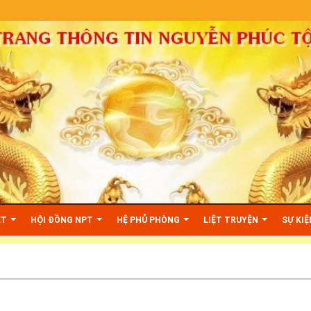
huoctoc.info\httpdocs\index.php
on line
29
ỆT
HỘI ĐỒNG NPT
HỆ PHỦ PHÒNG
LIỆT TRUYỆN
SỰ KI