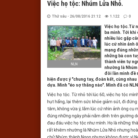
Việc họ tộc: Nhúm Lửa Nhỏ.
Thứ sáu - 26/08/2016 21:12
1.122
0
Việc họ tộc.Từ n
ba mình. Tới khi
nhiều lúc gặp câ
lúc cứ nhìn ảnh
mạng đúng những
những bà con tu
thành viên tự n
NLN
nhường là Nhúm 
đôi lần mình đề
hiện được ý "chung tay, đoàn kết, cùng nhau l
dựa. Mình "éo sợ thằng nào". Mình đã có NLN
Việc họ tộc. Từ nhỏ tới lúc 60, việc họ tộc mì
hụt hẩng, lại thêm sức khỏe giảm sút, đi đứng 
tâm, không vừa ý, lắm lúc cứ nhìn ảnh ông cụ
đúng những ngày phải nằm dính trên giường do 
đau đáu việc họ tộc như mình. Họ là những th
rất khiêm nhường là Nhúm Lửa Nhỏ nhưng hoài b
chử Nhúm thành Ngọn nhưng không được vì Ngọn