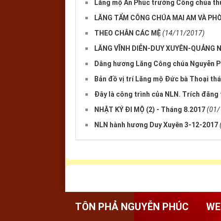
Lăng mộ An Phúc trưởng Công chúa th
LĂNG TẨM CÔNG CHÚA MAI AM VÀ PH
THEO CHÂN CÁC MỆ
(14/11/2017)
LĂNG VĨNH DIỄN-DUY XUYÊN-QUẢNG N
Dâng hương Lăng Công chúa Nguyễn 
Bản đồ vị trí Lăng mộ Đức bà Thoại th
Đây là công trình của NLN. Trích đăng
NHẬT KÝ ĐI MỘ (2) - Tháng 8.2017
(01/
NLN hành hương Duy Xuyên 3-12-2017
TÔN PHẢ NGUYỄN PHÚC
WE