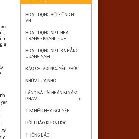
HOẠT ĐỘNG HỘI ĐỒNG NPT
VN
ước
ăn,
HOẠT ĐỘNG NPT NHA
lắm
TRANG - KHÁNH HÒA
gia
HOẠT ĐỘNG NPT ĐÀ NẴNG
QUẢNG NAM
Có
BÁO CHÍ VỚI NGUYỄN PHÚC
ể
NHÚM LỬA NHỎ
LĂNG BÀ TÀI NHÂN BỊ XÂM
ình
PHẠM
 yên
g
TÌM HIỂU NHÀ NGUYỄN
i
HỘI THẢO KHOA HỌC
n
 đổi
THÔNG BÁO
ếu".