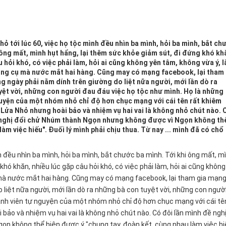
hỏ tới lúc 60, việc họ tộc mình đều nhìn ba mình, hỏi ba mình, bắt ch
 ông mất, mình hụt hẩng, lại thêm sức khỏe giảm sút, đi đứng khó kh
u hỏi khó, có việc phải làm, hỏi ai cũng không yên tâm, không vừa ý, 
 ông cụ mà nước mắt hai hàng. Cũng may có mạng facebook, lại tham 
 ngày phải nằm dính trên giường do liệt nữa người, mới lần dò ra
yệt vời, những con người đau đáu việc họ tộc như mình. Họ là những
guyện của một nhóm nhỏ chỉ độ hơn chục mạng với cái tên rất khiêm
Lửa Nhỏ nhưng hoài bảo và nhiệm vụ hai vai là không nhỏ chút nào. 
 nghị đổi chử Nhúm thành Ngọn nhưng không được vì Ngọn không th
àm việc hiếu". Đuối lý mình phải chịu thua. Từ nay ... mình đã có chổ
nh đều nhìn ba mình, hỏi ba mình, bắt chước ba mình. Tới khi ông mất, m
khó khăn, nhiều lúc gặp câu hỏi khó, có việc phải làm, hỏi ai cũng không
 mà nước mắt hai hàng. Cũng may có mạng facebook, lại tham gia mạn
liệt nữa người, mới lần dò ra những bà con tuyệt vời, những con ngườ
ành viên tự nguyện của một nhóm nhỏ chỉ độ hơn chục mạng với cái tê
ảo và nhiệm vụ hai vai là không nhỏ chút nào. Có đôi lần mình đề nghị
 không thể hiện được ý "chung tay, đoàn kết, cùng nhau làm việc hi