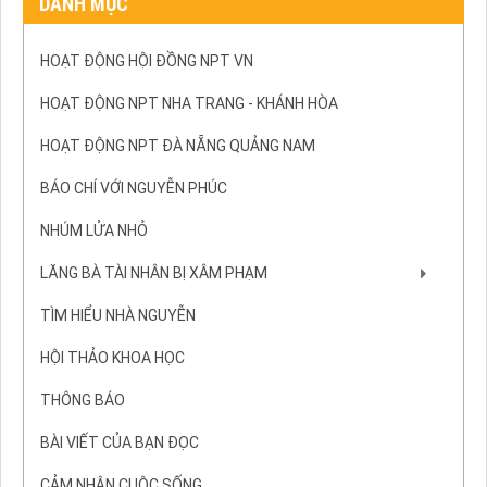
DANH MỤC
HOẠT ĐỘNG HỘI ĐỒNG NPT VN
HOẠT ĐỘNG NPT NHA TRANG - KHÁNH HÒA
HOẠT ĐỘNG NPT ĐÀ NẴNG QUẢNG NAM
BÁO CHÍ VỚI NGUYỄN PHÚC
NHÚM LỬA NHỎ
LĂNG BÀ TÀI NHÂN BỊ XÂM PHẠM
TÌM HIỂU NHÀ NGUYỄN
HỘI THẢO KHOA HỌC
THÔNG BÁO
BÀI VIẾT CỦA BẠN ĐỌC
CẢM NHẬN CUỘC SỐNG