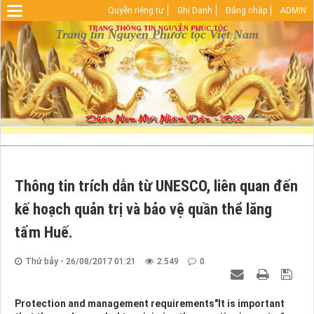
Quyền riêng tư
Ghi Danh
Đăng nhập
ADMIN
Warning
: Undefined array key "HTTP_REFERER" in
D:\vhosts\nguyenphuoctoc.info\httpdocs\index.php
Trang tin Nguyễn Phước tộc Việt Nam
on line
29
Thông tin trích dẫn từ UNESCO, liên quan đến
kế hoạch quản trị và bảo vệ quần thể lăng
tẩm Huế.
Thứ bảy - 26/08/2017 01:21
2.549
0
Protection and management requirements"It is important