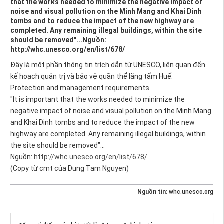
that the works needed to minimize the negative impact of
noise and visual pollution on the Minh Mang and Khai Dinh
tombs and to reduce the impact of the new highway are
completed. Any remaining illegal buildings, within the site
should be removed"...Nguồn:
http://whc.unesco.org/en/list/678/
Đây là một phần thông tin trích dẫn từ UNESCO, liên quan đến
kế hoạch quản trị và bảo vệ quần thể lăng tẩm Huế.
Protection and management requirements
"It is important that the works needed to minimize the
negative impact of noise and visual pollution on the Minh Mang
and Khai Dinh tombs and to reduce the impact of the new
highway are completed. Any remaining illegal buildings, within
the site should be removed"...
Nguồn:
http://whc.unesco.org/en/list/678/
(Copy từ cmt của Dung Tam Nguyen)
Nguồn tin:
whc.unesco.org