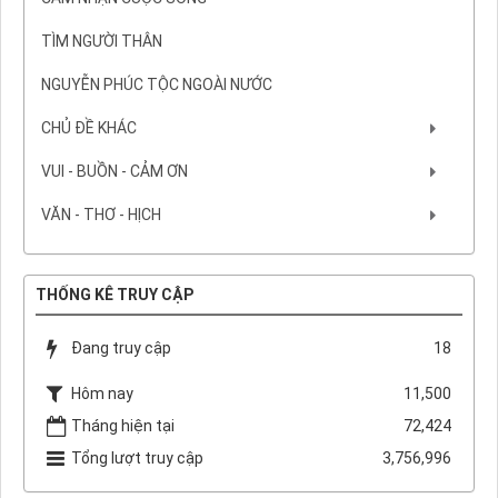
TÌM NGƯỜI THÂN
NGUYỄN PHÚC TỘC NGOÀI NƯỚC
CHỦ ĐỀ KHÁC
VUI - BUỒN - CẢM ƠN
VĂN - THƠ - HỊCH
THỐNG KÊ TRUY CẬP
Đang truy cập
18
Hôm nay
11,500
Tháng hiện tại
72,424
Tổng lượt truy cập
3,756,996