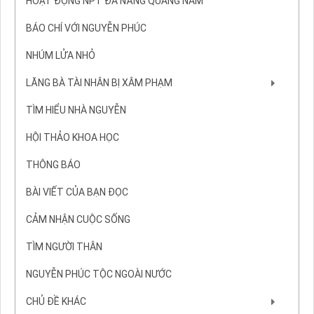
HOẠT ĐỘNG NPT ĐÀ NẴNG QUẢNG NAM
BÁO CHÍ VỚI NGUYỄN PHÚC
NHÚM LỬA NHỎ
LĂNG BÀ TÀI NHÂN BỊ XÂM PHẠM
TÌM HIỂU NHÀ NGUYỄN
HỘI THẢO KHOA HỌC
THÔNG BÁO
BÀI VIẾT CỦA BẠN ĐỌC
CẢM NHẬN CUỘC SỐNG
TÌM NGƯỜI THÂN
NGUYỄN PHÚC TỘC NGOÀI NƯỚC
CHỦ ĐỀ KHÁC