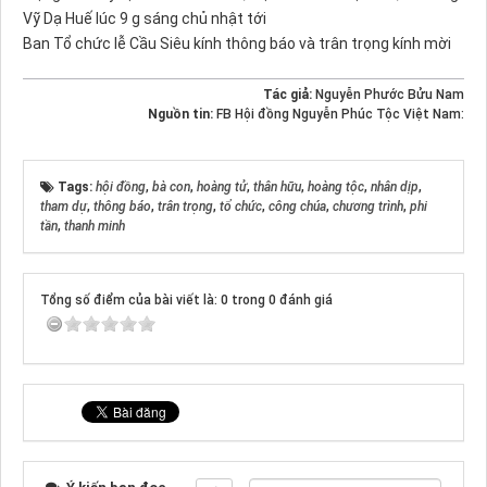
Vỹ Dạ Huế lúc 9 g sáng chủ nhật tới
Ban Tổ chức lễ Cầu Siêu kính thông báo và trân trọng kính mời
Tác giả:
Nguyễn Phước Bửu Nam
Nguồn tin:
FB Hội đồng Nguyễn Phúc Tộc Việt Nam:
Tags:
hội đồng
,
bà con
,
hoàng tử
,
thân hữu
,
hoàng tộc
,
nhân dịp
,
tham dự
,
thông báo
,
trân trọng
,
tổ chức
,
công chúa
,
chương trình
,
phi
tần
,
thanh minh
Tổng số điểm của bài viết là: 0 trong 0 đánh giá