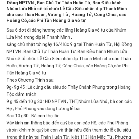
Đồng NPTVN , Ban Chủ Tự Thân Huân Từ, Ban Điều hành
Nhúm Lửa Nhỏ sẽ tổ chức Lễ Cầu Siêu nhân dịp Thanh Minh
cho các Thân Huân, Vương Tử , Hoàng Tử, Công Chúa, các
Hoàng Cô,các Phi Tần Hoàng Gia vô tự
Sau 6 đợt đi dâng hương các lăng Hoàng Gia vô tự của Nhúm
Lửa Nhỏ trong dịp lễ Thanh Minh ,
sáng chủ nhật tới ngày 16/4 lúc 9 g tại Thân Huân Từ , Hội Đồng
NPTVN , Ban Chủ Tự Thân Huân Từ, Ban Điều hành Nhúm Lửa
Nhỏ sẽ tổ chức Lễ Cầu Siêu nhân dịp Thanh Minh cho các Thân
Huân, Vương Tử , Hoàng Tử, Công Chúa, các Hoàng Cô,các Phi
Tần Hoàng Gia vô tự
Theo Chương Trình sau:
9g- 9g 45 : Lễ cúng cầu siêu do Thầy Chánh Phụng trong Hoàng
Tộc đảm trách
9 g 45 đến 10 g 30 : HĐ NPTVN , THT,Nhúm Lửa Nhỏ , bà con các
Hệ , Phủ Phòng vào dâng hương lễ bái
Sau 10 g30 : Bà con thọ lộc
Vậy kính xin thông báo đến quý bà con các Hệ, các Phủ Phòng
và xin kính mời quý bà con và thân hữu đến tham dự lễ cầu siêu
trọng thể này tại Thân Huân Từ , kiệt 113 Hàn Mặc Tử , Phường