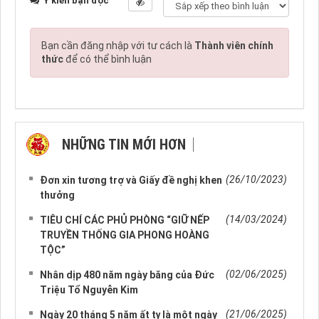
Ý kiến bạn đọc
Bạn cần đăng nhập với tư cách là
Thành viên chính
thức
để có thể bình luận
NHỮNG TIN MỚI HƠN
NHỮNG TIN CŨ HƠN
(26/10/2023)
Đơn xin tương trợ và Giấy đề nghị khen
thưởng
(14/03/2024)
TIÊU CHÍ CÁC PHỦ PHÒNG “GIỮ NẾP
TRUYỀN THỐNG GIA PHONG HOÀNG
TỘC”
(02/06/2025)
Nhân dịp 480 năm ngày băng của Đức
Triệu Tổ Nguyễn Kim
(21/06/2025)
Ngày 20 tháng 5 năm ất tỵ là một ngày