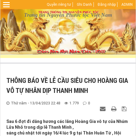
Quyền riêng tư
Ghi Danh
Đăng nhập
ADMIN
Warning
: Undefined array key "HTTP_REFERER" in
D:\vhosts\nguyenphuoctoc.info\httpdocs\index.php
Trang tin Nguyễn Phước tộc Việt Nam
on line
29
THÔNG BÁO VỀ LỄ CẦU SIÊU CHO HOÀNG GIA
VÔ TỰ NHÂN DỊP THANH MINH
Thứ năm - 13/04/2023 22:48
1.779
0
Sau 6 đợt đi dâng hương các lăng Hoàng Gia vô tự của Nhúm
Lửa Nhỏ trong dịp lễ Thanh Minh ,
sáng chủ nhật tới ngày 16/4 lúc 9 g tại Thân Huân Từ , Hội