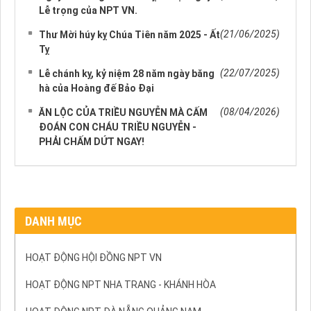
Lễ trọng của NPT VN.
(21/06/2025)
Thư Mời húy kỵ Chúa Tiên năm 2025 - Ất
Tỵ
(22/07/2025)
Lễ chánh kỵ, kỷ niệm 28 năm ngày băng
hà của Hoàng đế Bảo Đại
(08/04/2026)
ĂN LỘC CỦA TRIỀU NGUYỄN MÀ CẤM
ĐOÁN CON CHÁU TRIỀU NGUYỄN -
PHẢI CHẤM DỨT NGAY!
DANH MỤC
HOẠT ĐỘNG HỘI ĐỒNG NPT VN
HOẠT ĐỘNG NPT NHA TRANG - KHÁNH HÒA