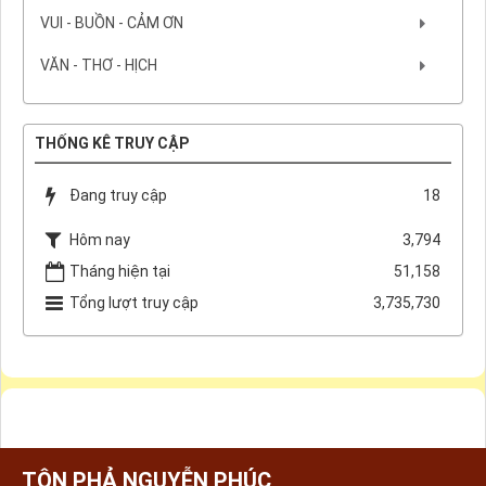
VUI - BUỒN - CẢM ƠN
VĂN - THƠ - HỊCH
THỐNG KÊ TRUY CẬP
Đang truy cập
18
Hôm nay
3,794
Tháng hiện tại
51,158
Tổng lượt truy cập
3,735,730
TÔN PHẢ NGUYỄN PHÚC