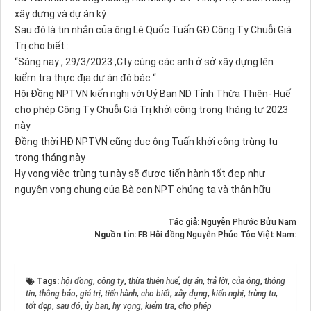
xây dựng và dự án ký
Sau đó là tin nhắn của ông Lê Quốc Tuấn GĐ Công Ty Chuỗi Giá
Trị cho biết :
“Sáng nay , 29/3/2023 ,Cty cùng các anh ở sở xây dựng lên
kiểm tra thực địa dự án đó bác “
Hội Đồng NPTVN kiến nghị với Uỷ Ban ND Tỉnh Thừa Thiên- Huế
cho phép Công Ty Chuỗi Giá Trị khởi công trong tháng tư 2023
này
Đồng thời HĐ NPTVN cũng dục ông Tuấn khởi công trùng tu
trong tháng này
Hy vọng việc trùng tu này sẽ được tiến hành tốt đẹp như
nguyện vọng chung của Bà con NPT chúng ta và thân hữu
Tác giả:
Nguyễn Phước Bửu Nam
Nguồn tin:
FB Hội đồng Nguyễn Phúc Tộc Việt Nam:
Tags:
hội đồng
,
công ty
,
thừa thiên huế
,
dự án
,
trả lời
,
của ông
,
thông
tin
,
thông báo
,
giá trị
,
tiến hành
,
cho biết
,
xây dựng
,
kiến nghị
,
trùng tu
,
tốt đẹp
,
sau đó
,
ủy ban
,
hy vọng
,
kiểm tra
,
cho phép