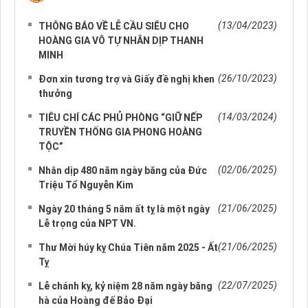
NHỮNG TIN CŨ HƠN
(13/04/2023)
THÔNG BÁO VỀ LỄ CẦU SIÊU CHO
HOÀNG GIA VÔ TỰ NHÂN DỊP THANH
MINH
(26/10/2023)
Đơn xin tương trợ và Giấy đề nghị khen
thưởng
(14/03/2024)
TIÊU CHÍ CÁC PHỦ PHÒNG “GIỮ NẾP
TRUYỀN THỐNG GIA PHONG HOÀNG
TỘC”
(02/06/2025)
Nhân dịp 480 năm ngày băng của Đức
Triệu Tổ Nguyễn Kim
(21/06/2025)
Ngày 20 tháng 5 năm ất tỵ là một ngày
Lễ trọng của NPT VN.
(21/06/2025)
Thư Mời húy kỵ Chúa Tiên năm 2025 - Ất
Tỵ
(22/07/2025)
Lễ chánh kỵ, kỷ niệm 28 năm ngày băng
hà của Hoàng đế Bảo Đại