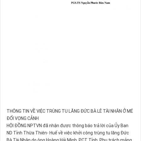
THÔNG TIN VỀ VIỆC TRÙNG TU LĂNG ĐỨC BÀ LÊ TÀI NHÂN Ở MÉ
ĐỔI VỌNG CẢNH
HỘI ĐỒNG NPTVN đã nhận được thông báo trả lời của Ủy Ban
ND Tỉnh Thừa Thiên- Huế về việc khởi công trùng tu lăng Đức
Bà Tài Nhân do ông Hoàng Hải Minh, PCT Tỉnh, Phụ trách mảng