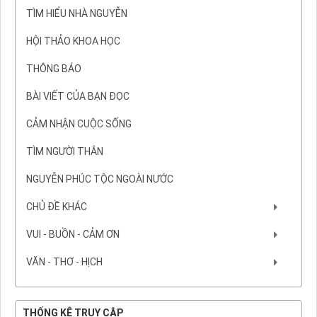
TÌM HIỂU NHÀ NGUYỄN
HỘI THẢO KHOA HỌC
THÔNG BÁO
BÀI VIẾT CỦA BẠN ĐỌC
CẢM NHẬN CUỘC SỐNG
TÌM NGƯỜI THÂN
NGUYỄN PHÚC TỘC NGOÀI NƯỚC
CHỦ ĐỀ KHÁC
VUI - BUỒN - CẢM ƠN
VĂN - THƠ - HỊCH
THỐNG KÊ TRUY CẬP