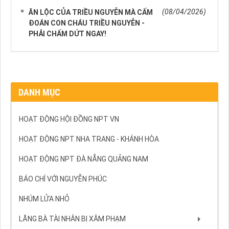
(08/04/2026)
ĂN LỘC CỦA TRIỀU NGUYỄN MÀ CẤM
ĐOÁN CON CHÁU TRIỀU NGUYỄN -
PHẢI CHẤM DỨT NGAY!
DANH MỤC
HOẠT ĐỘNG HỘI ĐỒNG NPT VN
HOẠT ĐỘNG NPT NHA TRANG - KHÁNH HÒA
HOẠT ĐỘNG NPT ĐÀ NẴNG QUẢNG NAM
BÁO CHÍ VỚI NGUYỄN PHÚC
NHÚM LỬA NHỎ
LĂNG BÀ TÀI NHÂN BỊ XÂM PHẠM