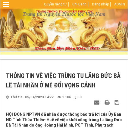
Quyền riêng tư
Ghi Danh
Đăng nhập
ADMIN
Warning
: Undefined array key "HTTP_REFERER" in
D:\vhosts\nguyenphuoctoc.info\httpdocs\index.php
Trang tin Nguyễn Phước tộc Việt Nam
on line
29
THÔNG TIN VỀ VIỆC TRÙNG TU LĂNG ĐỨC BÀ
LÊ TÀI NHÂN Ở MÉ ĐỔI VỌNG CẢNH
Thứ tư - 05/04/2023 14:22
2.106
0
HỘI ĐỒNG NPTVN đã nhận được thông báo trả lời của Ủy Ban
ND Tỉnh Thừa Thiên- Huế về việc khởi công trùng tu lăng Đức
Bà Tài Nhân do ông Hoàng Hải Minh, PCT Tỉnh, Phụ trách