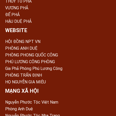
THỦY TỔ PHẢ
VƯƠNG PHẢ
ĐẾ PHẢ
HẬU DUỆ PHẢ
WEBSITE
HỘI ĐỒNG NPT VN
PHÒNG ANH DUỆ
PHÒNG PHONG QUỐC CÔNG
PHÚ LƯƠNG CÔNG PHÒNG
Gia Phả Phòng Phú Lương Công
PHÒNG TRẤN ÐỊNH
HỌ NGUYỄN GIA MIÊU
MẠNG XÃ HỘI
Nguyễn Phước Tộc Việt Nam
Phòng Anh Duệ
Nguyễn Phước Tộc Nha Trang