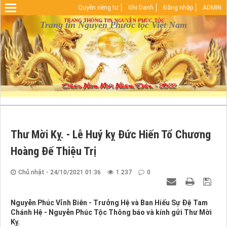
Quyền riêng tư
Ghi Danh
Đăng nhập
ADMIN
Warning
: Undefined array key "HTTP_REFERER" in
D:\vhosts\nguyenphuoctoc.info\httpdocs\index.php
Trang tin Nguyễn Phước tộc Việt Nam
on line
29
Thư Mời Kỵ. - Lễ Huý kỵ Đức Hiến Tổ Chương
Hoàng Đế Thiệu Trị
Chủ nhật - 24/10/2021 01:36
1.237
0
Nguyễn Phúc Vỉnh Biên - Trưởng Hệ và Ban Hiếu Sự Đệ Tam
Chánh Hệ - Nguyễn Phúc Tộc Thông báo và kính gửi Thư Mời
Kỵ.