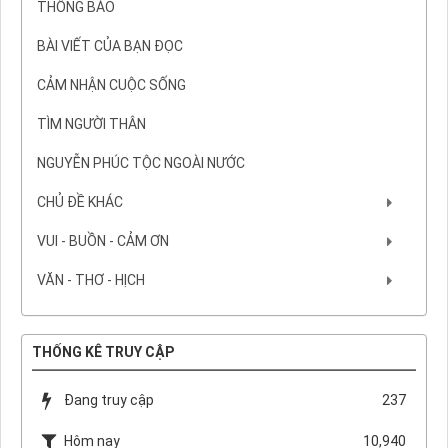
THÔNG BÁO
BÀI VIẾT CỦA BẠN ĐỌC
CẢM NHẬN CUỘC SỐNG
TÌM NGƯỜI THÂN
NGUYỄN PHÚC TỘC NGOÀI NƯỚC
CHỦ ĐỀ KHÁC
VUI - BUỒN - CẢM ƠN
VĂN - THƠ - HỊCH
THỐNG KÊ TRUY CẬP
Đang truy cập
237
Hôm nay
10,940