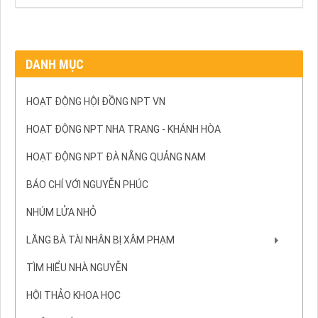
DANH MỤC
HOẠT ĐỘNG HỘI ĐỒNG NPT VN
HOẠT ĐỘNG NPT NHA TRANG - KHÁNH HÒA
HOẠT ĐỘNG NPT ĐÀ NẴNG QUẢNG NAM
BÁO CHÍ VỚI NGUYỄN PHÚC
NHÚM LỬA NHỎ
LĂNG BÀ TÀI NHÂN BỊ XÂM PHẠM
TÌM HIỂU NHÀ NGUYỄN
HỘI THẢO KHOA HỌC