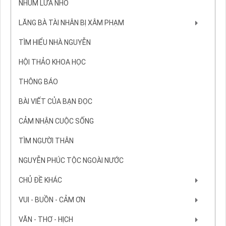
NHÚM LỬA NHỎ
LĂNG BÀ TÀI NHÂN BỊ XÂM PHẠM
TÌM HIỂU NHÀ NGUYỄN
HỘI THẢO KHOA HỌC
THÔNG BÁO
BÀI VIẾT CỦA BẠN ĐỌC
CẢM NHẬN CUỘC SỐNG
TÌM NGƯỜI THÂN
NGUYỄN PHÚC TỘC NGOÀI NƯỚC
CHỦ ĐỀ KHÁC
VUI - BUỒN - CẢM ƠN
VĂN - THƠ - HỊCH