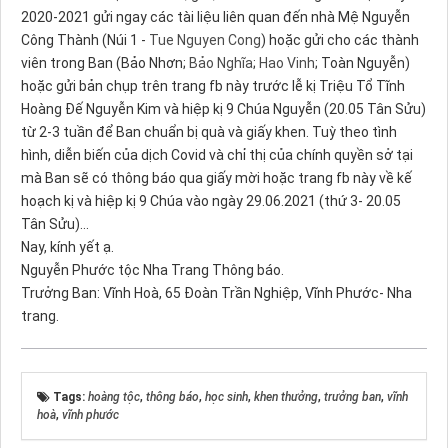
2020-2021 gửi ngay các tài liệu liên quan đến nhà Mệ Nguyễn
Công Thành (Núi 1 -
Tue Nguyen Cong
) hoặc gửi cho các thành
viên trong Ban (Bảo Nhơn;
Bảo Nghĩa
;
Hao Vinh
; Toàn Nguyễn)
hoặc gửi bản chụp trên trang fb này trước lễ kị Triệu Tổ Tĩnh
Hoàng Đế Nguyễn Kim và hiệp kị 9 Chúa Nguyễn (20.05 Tân Sửu)
từ 2-3 tuần để Ban chuẩn bị quà và giấy khen. Tuỳ theo tình
hình, diễn biến của dịch Covid và chỉ thị của chính quyền sở tại
mà Ban sẽ có thông báo qua giấy mời hoặc trang fb này về kế
hoạch kị và hiệp kị 9 Chúa vào ngày 29.06.2021 (thứ 3- 20.05
Tân Sửu)...
Nay, kính yết ạ.
Nguyễn Phước tộc Nha Trang Thông báo.
Trưởng Ban: Vĩnh Hoà, 65 Đoàn Trần Nghiệp, Vĩnh Phước- Nha
trang.
Tags:
hoàng tộc
,
thông báo
,
học sinh
,
khen thưởng
,
trưởng ban
,
vĩnh
hoà
,
vĩnh phước