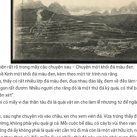
ện rất rõ trong mấy câu chuyện sau – Chuyện một khối đá màu đen.
 Kinh một khối đá màu đen, kèm theo một tờ trình nói rằng:
, thấy có rất nhiều lớp đá màu đen, đua nhau đào lấy, đem về đẽo làm
 ngọn rất đượm. Nhiều người cho rằng đó là một thứ đá kỳ quái, có thể 
ên xét”.
hì có mấy vị đại thần tâu đó là quái vật xin cho làm lễ nhương từ để ngă
sau nghe chuyện vội vào chầu, xin cho xem viên đá. Vừa trông thấy đ
ờng, không phải yêu quái gì cả. Mỗi cuộc bể dâu, cỏ cây bị vùi theo vạn 
hững đá ấy không phải là quái vật cần trừ đi mà còn là một vật hữu ích, 