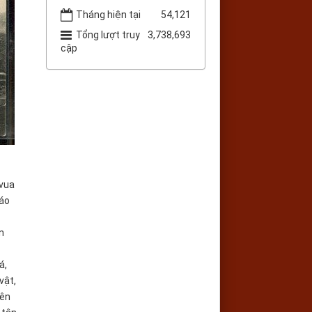
Tháng hiện tại
54,121
Tổng lượt truy
3,738,693
cập
 vua
báo
n
á,
vật,
nên