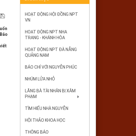
HOẠT ĐỘNG HỘI ĐỒNG NPT
VN
cuốn
HOẠT ĐỘNG NPT NHA
 Bảo
TRANG - KHÁNH HÒA
g
viết
HOẠT ĐỘNG NPT ĐÀ NẴNG
QUẢNG NAM
BÁO CHÍ VỚI NGUYỄN PHÚC
NHÚM LỬA NHỎ
LĂNG BÀ TÀI NHÂN BỊ XÂM
PHẠM
TÌM HIỂU NHÀ NGUYỄN
HỘI THẢO KHOA HỌC
THÔNG BÁO