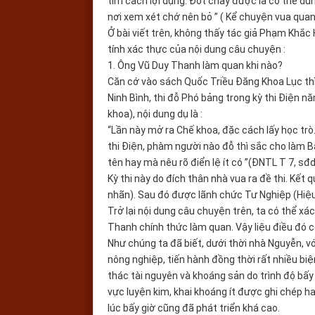
tìm cách lợi dụng. Đốt cháy được là có thể dùn
nơi xem xét chớ nên bỏ ” ( Kể chuyện vua quan
Ở bài viết trên, không thấy tác giả Phạm Khắc
tính xác thực của nội dung câu chuyện :
1. Ông Vũ Duy Thanh làm quan khi nào?
Căn cớ vào sách Quốc Triều Đăng Khoa Lục th
Ninh Bình, thi đỗ Phó bảng trong kỳ thi Điện 
khoa), nội dung dụ là :
“Lần này mở ra Chế khoa, đặc cách lấy học trò.
thi Điện, phàm người nào đỗ thì sắc cho làm B
tên hay mà nêu rõ điển lệ ít có ”(ĐNTL T 7, sđd,
Kỳ thi này do đích thân nhà vua ra đề thi. Kết
nhãn). Sau đó được lãnh chức Tư Nghiệp (Hiệ
Trở lại nội dung câu chuyện trên, ta có thể xá
Thanh chính thức làm quan. Vậy liệu điều đó c
Như chúng ta đã biết, dưới thời nhà Nguyễn, vớ
nông nghiệp, tiến hành đồng thời rất nhiều biệ
thác tài nguyên và khoáng sản do trình độ bấy 
vực luyện kim, khai khoáng ít được ghi chép h
lúc bấy giờ cũng đã phát triển khá cao.