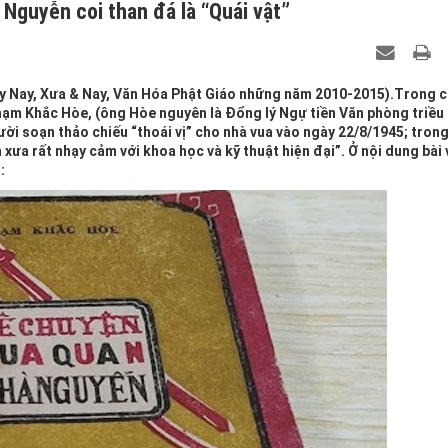
Nguyễn coi than đá là “Quái vật”
ày Nay, Xưa & Nay, Văn Hóa Phật Giáo những năm 2010-2015).Trong 
ạm Khắc Hòe, (ông Hòe nguyên là Đổng lý Ngự tiền Văn phòng triều
ời soạn thảo chiếu “thoái vị” cho nhà vua vào ngày 22/8/1945; tron
xưa rất nhạy cảm với khoa học và kỹ thuật hiện đại”. Ở nội dung bài 
: