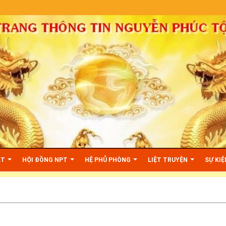
huoctoc.info\httpdocs\index.php
on line
29
ỆT
HỘI ĐỒNG NPT
HỆ PHỦ PHÒNG
LIỆT TRUYỆN
SỰ KI