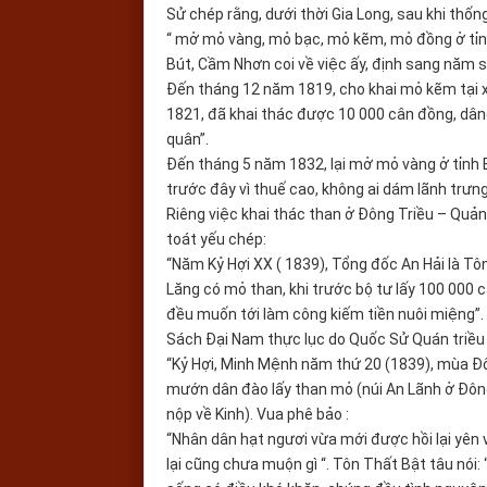
Sử chép rằng, dưới thời Gia Long, sau khi thố
“ mở mỏ vàng, mỏ bạc, mỏ kẽm, mỏ đồng ở tỉn
Bút, Cầm Nhơn coi về việc ấy, định sang năm s
Đến tháng 12 năm 1819, cho khai mỏ kẽm tại x
1821, đã khai thác được 10 000 cân đồng, dâng
quân”.
Đến tháng 5 năm 1832, lại mở mỏ vàng ở tỉnh 
trước đây vì thuế cao, không ai dám lãnh trưn
Riêng việc khai thác than ở Đông Triều – Quả
toát yếu chép:
“Năm Kỷ Hợi XX ( 1839), Tổng đốc An Hải là Tô
Lăng có mỏ than, khi trước bộ tư lấy 100 000 câ
đều muốn tới làm công kiếm tiền nuôi miệng”. 
Sách Đại Nam thực lục do Quốc Sử Quán triều 
“Kỷ Hợi, Minh Mệnh năm thứ 20 (1839), mùa Đô
mướn dân đào lấy than mỏ (núi An Lãnh ở Đông 
nộp về Kinh). Vua phê bảo :
“Nhân dân hạt ngươi vừa mới được hồi lại yên
lại cũng chưa muộn gì “. Tôn Thất Bật tâu nói: “ 