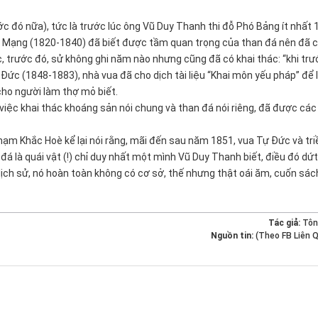
c đó nữa), tức là trước lúc ông Vũ Duy Thanh thi đỗ Phó Bảng ít nhất 
nh Mạng (1820-1840) đã biết được tầm quan trọng của than đá nên đã 
c, trước đó, sử không ghi năm nào nhưng cũng đã có khai thác: “khi tr
ự Đức (1848-1883), nhà vua đã cho dịch tài liệu “Khai môn yếu pháp” để
ho người làm thợ mỏ biết.
việc khai thác khoáng sản nói chung và than đá nói riêng, đã được các
ạm Khắc Hoè kể lại nói rằng, mãi đến sau năm 1851, vua Tự Đức và tri
 đá là quái vật (!) chỉ duy nhất một mình Vũ Duy Thanh biết, điều đó dứt
 lịch sử, nó hoàn toàn không có cơ sở, thế nhưng thật oái ăm, cuốn sác
Tác giả:
Tôn
Nguồn tin:
(Theo FB Liên 