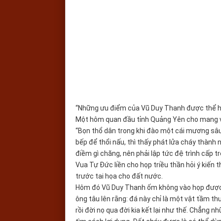
“Những ưu điểm của Vũ Duy Thanh được thể hi
Một hôm quan đầu tỉnh Quảng Yên cho mang về
“Bọn thổ dân trong khi đào một cái mương sâu
bếp để thổi nấu, thì thấy phát lửa cháy thành
điềm gì chăng, nên phải lập tức đệ trình cấp tr
Vua Tự Đức liền cho họp triều thần hỏi ý kiến t
trước tai họa cho đất nước.
Hôm đó Vũ Duy Thanh ốm không vào họp được, 
ông tâu lên rằng: đá này chỉ là một vật tầm thư
rồi đời nọ qua đời kia kết lại như thế. Chẳng n