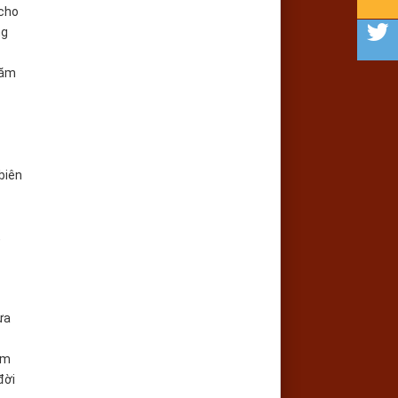
 cho
ng
năm
biên
,
ưa
ậm
đời