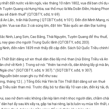
ng nhất đất nước và lên ngôi, vào tháng 10 năm 1802, vua đã ban chỉ dụ
h Tuyên Quang và Hưng Hóa; sai thổ mục là Ma Doãn Điền, Hoàng Pho
au sẽ đánh thuế” (QTCBTY, sđd, tr 69).
ã An Lãn , trấn Hải Dương ( QTCBTY,sđd, tr101). Đến đời Minh Mạng, 
 lên. Vua sai đúc 3 cái súng lớn, đặt tên “Bảo quốc an dân Đại tướng
Bắc Ninh, Lạng Sơn, Cao Bằng, Thái Nguyên, Tuyên Quang để thu thuế,
g, nay giao cho người Trung Quốc lãnh (QTCBTY, sđd, 203).
ng Ninh, đến năm 1839 mới thấy đề cập đến. Sách Sử Quốc Triều chính 
n Thất Bật dâng sớ xin thuê dân đào lấy mỏ than (núi Đông Triều và An
n chở về Kinh ). Trong sớ nói: “thiên tai mới rồi, dân không lấy gì mà ăn
Ngài cho.” (SQTCBTY, sđd, tr 307)..” (SQTCBTY, sđd, tr 307).
Nguyễn biên soạn ghi cụ thể như sau:
ng, tháng 12 (…) Tổng Đốc Hải Yên là Tôn Thất Bật dâng sớ xin thuê
Triều sản than mỏ. Trước đây, bộ tư đào lấy 10 vạn cân, đến kỳ tải, đ
 vui, sao nở đem việc không cần kíp làm mệt nhọc người dân, chầm ch
dân hạt ấy sau khi xãy ra, gặp tai hại riêng, lại bị luôn vụ mùa tổn thất, 