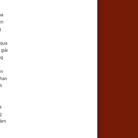
ua
ện
g
 qua
giải
ng
ên
than
ch
a
g
 làm