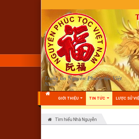
Warning
: Undefined array key "HTTP_REFERER" in
D:\vhosts\nguyenp
Trang tin Nguyễn Phước tộc Việt
Nam
GIỚI THIỆU
TIN TỨC
LƯỢC SỬ VI
Tìm hiểu Nhà Nguyễn