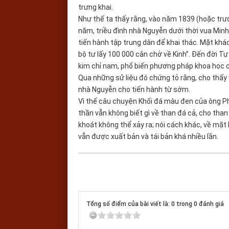
trưng khai.
Như thế ta thấy rằng, vào năm 1839 (hoặc trướ
năm, triều đình nhà Nguyễn dưới thời vua Mi
tiến hành tập trung dân để khai thác. Mặt khá
bộ tư lấy 100 000 cân chở về Kinh”. Đến đời T
kim chỉ nam, phổ biến phương pháp khoa học c
Qua những sử liệu đó chứng tỏ rằng, cho thấy 
nhà Nguyễn cho tiến hành từ sớm.
Vì thế câu chuyện Khối đá màu đen của ông Ph
thần vẫn không biết gì về than đá cả, cho than
khoát không thể xảy ra; nói cách khác, về mặt
vẫn được xuất bản và tái bản khá nhiều lần.
Tổng số điểm của bài viết là: 0 trong 0 đánh giá