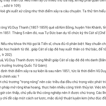
g thay than củi. Nếu miền ấy có nhiều thứ đá này, xin kíp phái quan đến
…, sđd tr 109).
 Hoè ghi xuất xứ cũng như thời điểm xảy ra câu chuyện. Ta thử tìm hiểu
ì ông Vũ Duy Thanh (1807-1859) quê xã Kim Bồng, huyện Yên Khánh, tỉ
năm 1851. Tháng 5 năm đó, vua Tự Đức ban dụ tổ chức kỳ thi Cát sĩ (Chế
 Nếu như khoa thi Hội gọi là Tiến sĩ, chưa đủ rõ phân biệt. Nay chuẩn c
ác học hoành từ đệ…giáp Cát sĩ cập đệ hay xuất thân có thứ bậc, để tỏ
 tr 202).
 quả, Vũ Duy Thanh được trúng Nhất giáp Cát sĩ cập đệ đệ nhị danh (Bã
u trưởng trường Quốc Tử Giám).
c định thời điểm xảy ra sự kiện là sau năm 1851, tức là thời điểm Vũ Du
ó chính xác ?
i chủ trương “trọng nông” nên các triều đại đều chú trọng việc phát tr
n pháp mở rộng khai hoang, thực hiện nhiều công trình thủy lợi. Việc kh
giờ còn thấp, chủ yếu là thủ công nghiệp nên ít được chú trọng. Các lĩ
ay chỉ đề cập một cách sơ lược, mặc dù kỹ thuật luyện kim (như đúc đ