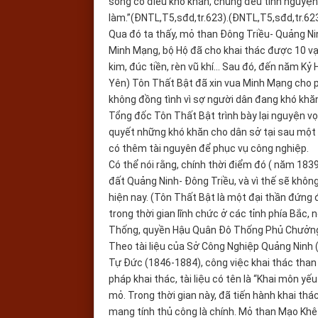
sống có điều khó khăn, chúng đều tình nguyện 
làm.”(ĐNTL,T5,sđd,tr.623).(ĐNTL,T5,sđd,tr.623
Qua đó ta thấy, mỏ than Đông Triều- Quảng Ni
Minh Mạng, bộ Hộ đã cho khai thác được 10 vạ
kim, đúc tiền, rèn vũ khí… Sau đó, đến năm Kỷ
Yên) Tôn Thất Bật đã xin vua Minh Mạng cho 
không đồng tình vì sợ người dân đang khó khăn,
Tổng đốc Tôn Thất Bật trình bày lại nguyện vọ
quyết những khó khăn cho dân sở tại sau một t
có thêm tài nguyên để phục vụ công nghiệp.
Có thể nói rằng, chính thời điểm đó ( năm 183
đất Quảng Ninh- Đông Triều, và vì thế sẽ khôn
hiện nay. (Tôn Thất Bật là một đại thần đứng đ
trong thời gian lĩnh chức ở các tỉnh phía Bắc
Thống, quyền Hậu Quân Đô Thống Phủ Chưởng
Theo tài liệu của Sở Công Nghiệp Quảng Ninh 
Tự Đức (1846-1884), công việc khai thác than
pháp khai thác, tài liệu có tên là “Khai môn 
mỏ. Trong thời gian này, đã tiến hành khai th
mang tính thủ công là chính. Mỏ than Mạo Khê 