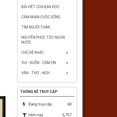
BÀI VIẾT CỦA BẠN ĐỌC
CẢM NHẬN CUỘC SỐNG
TÌM NGƯỜI THÂN
NGUYỄN PHÚC TỘC NGOÀI
NƯỚC
CHỦ ĐỀ KHÁC
VUI - BUỒN - CẢM ƠN
VĂN - THƠ - HỊCH
THỐNG KÊ TRUY CẬP
Đang truy cập
68
Hôm nay
6,757