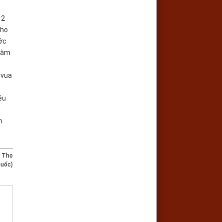
12
cho
ước
 làm
 vua
ều
h
 Thọ
Quốc)