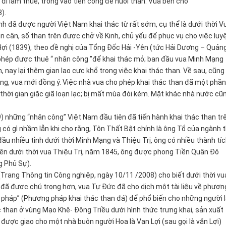
đi làm thuê, trông vào tiền công để nuôi thân. Vua bèn cho
).
nh đã được người Việt Nam khai thác từ rất sớm, cụ thể là dưới thời V
n cân, số than trên được chở về Kinh, chủ yếu để phục vụ cho việc luy
 Hợi (1839), theo đề nghị của Tổng Đốc Hải -Yên (tức Hải Dương – Quản
phép được thuê “ nhân công ”để khai thác mỏ; ban đầu vua Minh Mạng
 nay lại thêm gian lao cực khổ trong việc khai thác than. Về sau, cũng
ng, vua mới đồng ý. Việc nhà vua cho phép khai thác than đã một phần 
hời gian giặc giã loạn lạc; bị mất mùa đói kém. Mặt khác nhà nước cũ
9) những “nhân công” Việt Nam đầu tiên đã tiến hành khai thác than tr
g có gì nhầm lẫn khi cho rằng, Tôn Thất Bật chính là ông Tổ của ngành 
ầu nhiều tỉnh dưới thời Minh Mạng và Thiệu Trị, ông có nhiều thành tí
, nên dưới thời vua Thiệu Trị, năm 1845, ông được phong Tiền Quân Đô
 Phủ Sự).
(Trang Thông tin Công nghiệp, ngày 10/11 /2008) cho biết dưới thời vu
 đã được chú trọng hơn, vua Tự Đức đã cho dịch một tài liệu về phươn
yếu pháp” (Phương pháp khai thác than đá) để phổ biến cho những người
ác than ở vùng Mạo Khê- Đông Triều dưới hình thức trưng khai, sản xuất
được giao cho một nhà buôn người Hoa là Vạn Lợi (sau gọi là văn Lợi)