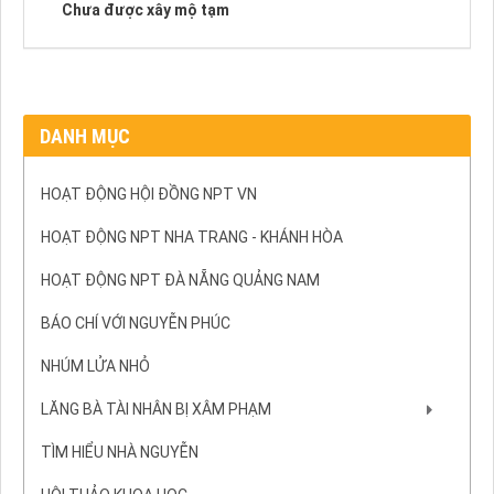
Chưa được xây mộ tạm
DANH MỤC
HOẠT ĐỘNG HỘI ĐỒNG NPT VN
HOẠT ĐỘNG NPT NHA TRANG - KHÁNH HÒA
HOẠT ĐỘNG NPT ĐÀ NẴNG QUẢNG NAM
BÁO CHÍ VỚI NGUYỄN PHÚC
NHÚM LỬA NHỎ
LĂNG BÀ TÀI NHÂN BỊ XÂM PHẠM
TÌM HIỂU NHÀ NGUYỄN