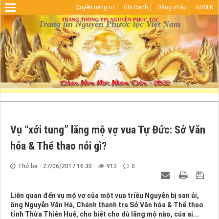
Quyền riêng tư
Ghi Danh
Đăng nhập
ADMIN
Warning
: Undefined array key "HTTP_REFERER" in
D:\vhosts\nguyenphuoctoc.info\httpdocs\index.php
Trang tin Nguyễn Phước tộc Việt Nam
on line
29
Vụ “xới tung” lăng mộ vợ vua Tự Đức: Sở Văn
hóa & Thể thao nói gì?
Thứ ba - 27/06/2017 16:30
912
0
Liên quan đến vụ mộ vợ của một vua triều Nguyễn bị san ủi,
ông Nguyễn Văn Hà, Chánh thanh tra Sở Văn hóa & Thể thao
tỉnh Thừa Thiên Huế, cho biết cho dù lăng mộ nào, của ai...