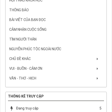
HỘI THẢO KHOA HỌC
THÔNG BÁO
BÀI VIẾT CỦA BẠN ĐỌC
CẢM NHẬN CUỘC SỐNG
TÌM NGƯỜI THÂN
NGUYỄN PHÚC TỘC NGOÀI NƯỚC
CHỦ ĐỀ KHÁC
VUI - BUỒN - CẢM ƠN
VĂN - THƠ - HỊCH
THỐNG KÊ TRUY CẬP
Đang truy cập
5