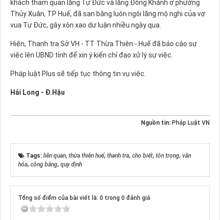
khách tham quan lăng Tự Đức và lăng Đồng Khánh ở phường
Thủy Xuân, TP Huế, đã san bằng luôn ngôi lăng mộ nghi của vợ
vua Tự Đức, gây xôn xao dư luận nhiều ngày qua.
Hiện, Thanh tra Sở VH - TT Thừa Thiên - Huế đã báo cáo sự
việc lên UBND tỉnh để xin ý kiến chỉ đạo xử lý sự việc.
Pháp luật Plus sẽ tiếp tục thông tin vụ việc.
Hải Long - Đ.Hậu
Nguồn tin:
Pháp Luật VN
Tags:
liên quan
,
thừa thiên huế
,
thanh tra
,
cho biết
,
tôn trọng
,
văn
hóa
,
công bằng
,
quy định
Tổng số điểm của bài viết là: 0 trong 0 đánh giá