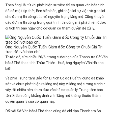
Theo ông Hà, từ khi phát hiện sự việc thì cơ quan văn hóa tỉnh
đã có mặt kịp thời, làm biên bản, ghi nhận lại sự việc và giao lại
cho đơn vị thi công bảo vệ nguyên trạng lăng mộ. Cũng khuyến
cáo đơn vị thi công trong quá trình thi công mà phát hiện được
di tích thì báo ngay cho cơ quan có thẩm quyền để xử lý.
Ông Nguyễn Quốc Tuấn, Giám đốc Công ty Chuỗi Giá Trị
trao đổi với báo chí.
Trước đó, tức chiều 26/6, trong cuộc họp của Thanh tra Sở Văn
hóa&Thể thao tỉnh Thừa Thiên - Huế, ông Nguyễn Văn Hà cho
biết:
Về phía Trung tâm Bảo tồn Di tích Cố đô Huế thì cũng đã khảo
sát và chưa phát hiện ra lăng mộ này, vì lăng mộ tương tự như
vậy rất nhiều nên chưa đưa vào hồ sơ quản lý. Trung tâm bảo
tồn Di tích cũng khẳng định vị trí lăng mộ không thuộc thẩm
quyền quản lý của cơ quan này.
Đối với Sở Văn hóa&Thể thao cũng đã chỉ đạo Thanh tra Sở